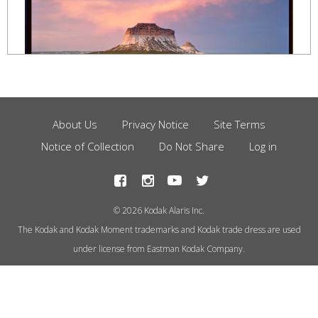
About Us
Privacy Notice
Site Terms
Footer
Notice of Collection
Do Not Share
Log in
Menu
© 2026 Kodak Alaris Inc.
The Kodak and Kodak Moment trademarks and Kodak trade dress are used
under license from Eastman Kodak Company.
Photo by Alex Burke
Wir verwenden auf dieser Website
,
Cookies, um das Nutzungserlebnis zu