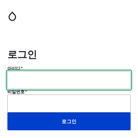
주
요
콘
텐
츠
로
건
너
로그인
뛰
기
아이디
비밀번호