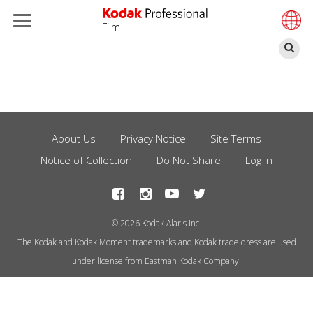
Film
ค้
ข้าม
ไป
ยัง
เนื้อหา
About Us
Privacy Notice
Site Terms
Footer
หลัก
Notice of Collection
Do Not Share
Log in
Menu
© 2026 Kodak Alaris Inc.
The Kodak and Kodak Moment trademarks and Kodak trade dress are used
under license from Eastman Kodak Company.