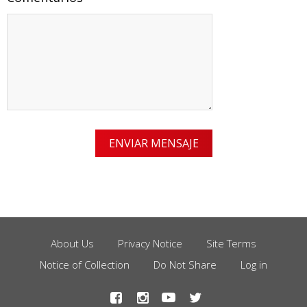
About Us
Privacy Notice
Site Terms
Footer
Notice of Collection
Do Not Share
Log in
Menu