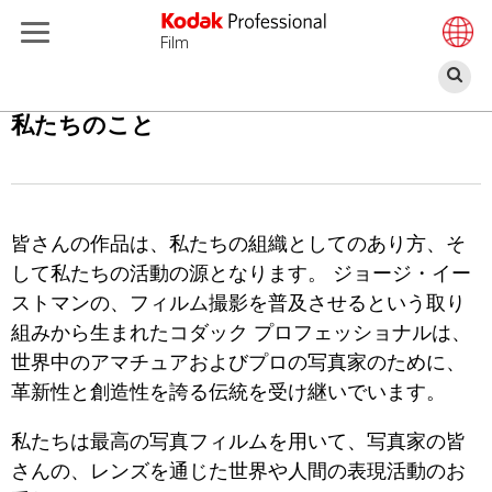
Film
検
索
メ
私たちのこと
イ
ン
コ
ン
皆さんの作品は、私たちの組織としてのあり方、そ
テ
して私たちの活動の源となります。 ジョージ・イー
ン
ストマンの、フィルム撮影を普及させるという取り
ツ
組みから生まれたコダック プロフェッショナルは、
に
世界中のアマチュアおよびプロの写真家のために、
移
革新性と創造性を誇る伝統を受け継いでいます。
動
私たちは最高の写真フィルムを用いて、写真家の皆
さんの、レンズを通じた世界や人間の表現活動のお