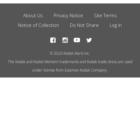
About Us
Privacy Notice
Site Terms
Footer
Notice of Collection
Do Not Share
Log in
Menu
© 2026 Kodak Alaris Inc.
The Kodak and Kodak Moment trademarks and Kodak trade dress are used
under license from Eastman Kodak Company.