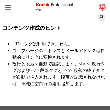
Film
検
索
メ
コンテンツ作成のヒント
イ
ン
HTMLタグは利用できません。
コ
ウェブページのアドレスとメールアドレスは自
ン
動的にリンクに変換されます。
テ
改行と段落を自動で認識します。<br /> 改行タ
ン
グおよび <p> 段落タグと </p> 段落の終了タグ
ツ
が自動で挿入されます。段落が認識されなけれ
に
ば、単純に空白行の組を追加します。
移
動