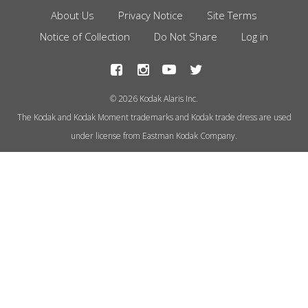
About Us
Privacy Notice
Site Terms
Footer
Notice of Collection
Do Not Share
Log in
Menu
© 2026 Kodak Alaris Inc.
The Kodak and Kodak Moment trademarks and Kodak trade dress are used
under license from Eastman Kodak Company.