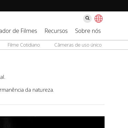
Buscar
zador de Filmes
Recursos
Sobre nós
Filme Cotidiano
Câmeras de uso único
al.
rmanência da natureza.