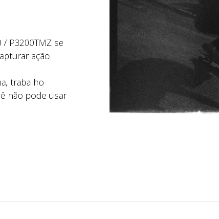
 / P3200TMZ se
apturar ação
ua, trabalho
cê não pode usar