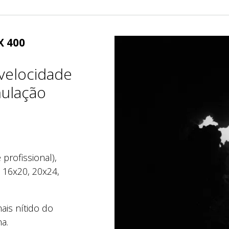
X 400
 velocidade
nulação
profissional),
 16x20, 20x24,
ais nítido do
a.