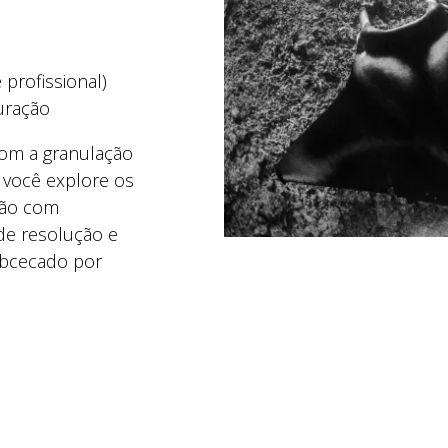
 profissional)
furação
com a granulação
 você explore os
ção com
 de resolução e
 obcecado por