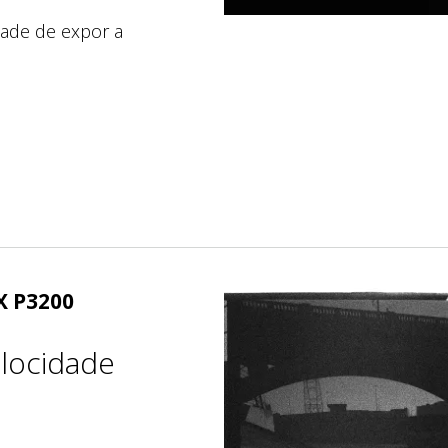
dade de expor a
X P3200
elocidade