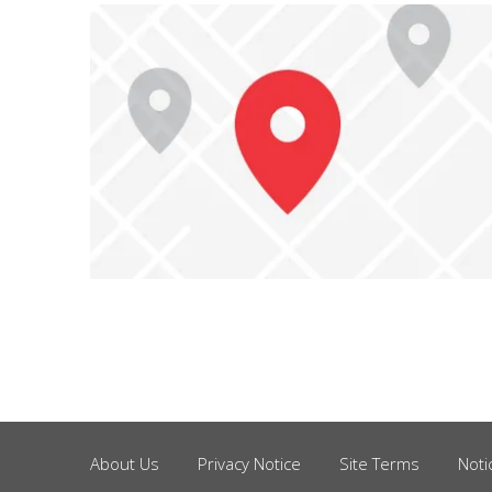
About Us
Privacy Notice
Site Terms
Noti
Footer