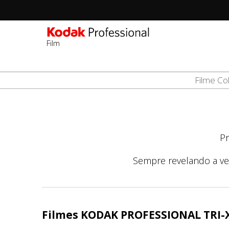
Film
Sec
-
Pular
Filme Col
2n
para
Lev
o
conteúdo
principal
Pr
Sempre revelando a ve
Filmes KODAK PROFESSIONAL TRI-