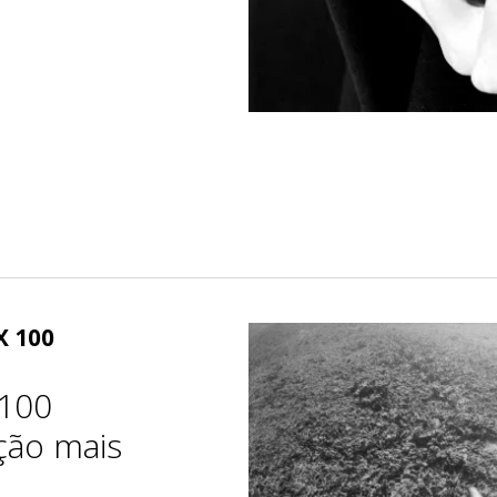
X 100
 100
ção mais