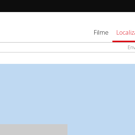
tions
Filme
Locali
Env
d
el