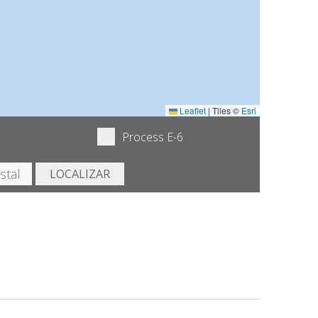
Leaflet
|
Tiles ©
Esri
Process E-6