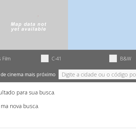
 Film
C-41
B&W
 de cinema mais próximo
ltado para sua busca.
 uma nova busca.