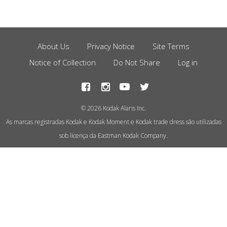
About Us
Privacy Notice
Site Terms
Footer
Notice of Collection
Do Not Share
Log in
Menu
© 2026 Kodak Alaris Inc.
As marcas registradas Kodak e Kodak Moment e Kodak trade dress são utilizadas
sob licença da Eastman Kodak Company.