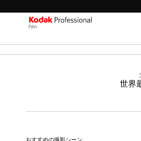
Film
Sec
-
メ
2n
イ
Lev
ン
コ
ン
世界
テ
ン
ツ
に
移
動
おすすめの撮影シーン