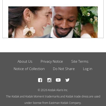
,
About Us
Privacy Notice
Site Terms
Footer
Notice of Collection
Do Not Share
Log in
Menu
© 2026 Kodak Alaris Inc.
The Kodak and Kodak Moment trademarks and Kodak trade dress are used
under license from Eastman Kodak Company.