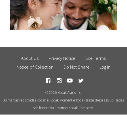
About Us
Privacy Notice
Site Terms
Footer
Notice of Collection
Do Not Share
Log in
Menu
© 2026 Kodak Alaris Inc.
As marcas registradas Kodak e Kodak Moment e Kodak trade dress são utilizadas
sob licença da Eastman Kodak Company.
This site uses cookies to store