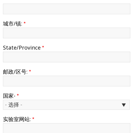
信
地
息
址
2
城市/镇:
State/Province
邮政/区号:
国家-
实验室网站: