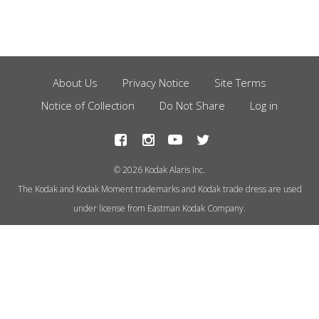
About Us
Privacy Notice
Site Terms
Footer
Notice of Collection
Do Not Share
Log in
Menu
© 2026 Kodak Alaris Inc.
The Kodak and Kodak Moment trademarks and Kodak trade dress are used
under license from Eastman Kodak Company.