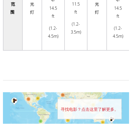
4-
4-
范
光
11.5
光
14.5
14.5
围
灯
ft
灯
ft
ft
(1.2-
(1.2-
(1.2-
3.5m)
4.5m)
4.5m)
寻找电影？点击这里了解更多。