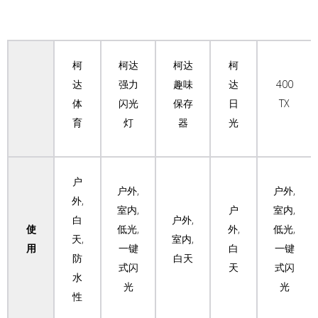
柯
柯达
柯达
柯
达
强力
趣味
达
400
体
闪光
保存
日
TX
育
灯
器
光
户
户外,
户外,
外,
室内,
户
室内,
白
户外,
使
低光,
外,
低光,
天,
室内,
用
一键
白
一键
防
白天
式闪
天
式闪
水
光
光
性